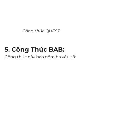
Công thức QUEST
5. Công Thức BAB:
Công thức này bao gồm ba yếu tố: 
Trước (Before), Sau (After) và Cầu 
nối (Bridge). Mô tả tình hình trước 
khi người dùng sử dụng sản phẩm 
hoặc dịch vụ của bạn. Sau đó, mô 
tả tình hình sau khi họ sử dụng nó. 
Cuối cùng, hãy khéo léo tạo nên 
một "cầu nối" giữa hai tình huống 
này mà đó chính là sản phẩm hoặc 
dịch vụ của bạn.